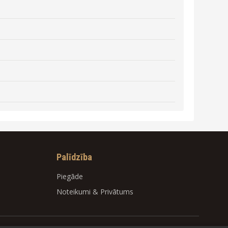
Palīdzība
Piegāde
Noteikumi
&
Privātums