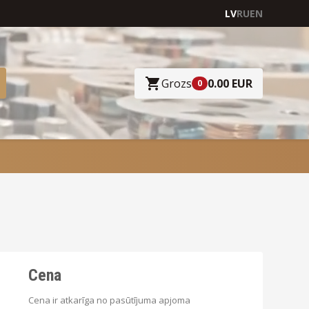
LV
RU
EN
Grozs
0.00 EUR
0
Cena
Cena ir atkarīga no pasūtījuma apjoma