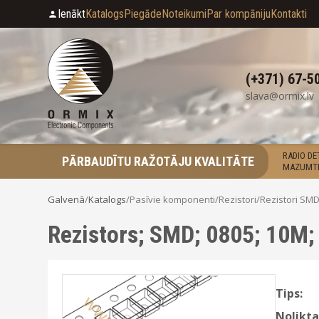
Ienākt
Katalogs
Piegāde
Noteikumi
Par kompāniju
Kontakti
(+371) 67-5
slava@ormix.lv
RADIO D
PĀRBAUDĪTU RAŽOTĀJU KVALITĀTE
MAZUMTI
Galvenā
/
Katalogs
/
Pasīvie komponenti
/
Rezistori
/
Rezistori SM
Rezistors; SMD; 0805; 10M;
Tips:
Nolikta