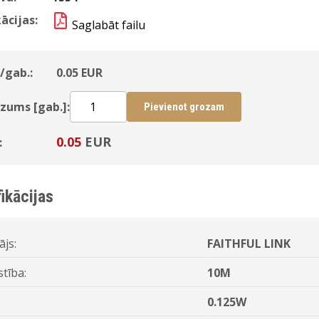
ācijas:
Saglabāt failu
/gab.:
0.05
EUR
zums [gab.]:
Pievienot grozam
0.05
EUR
:
ikācijas
ājs:
FAITHFUL LINK
stība:
10M
:
0.125W