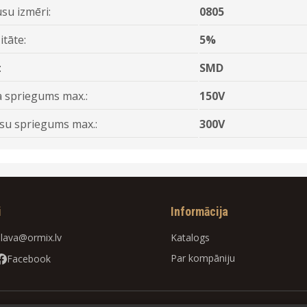
su izmēri:
0805
itāte:
5%
:
SMD
 spriegums max.:
150V
su spriegums max.:
300V
i
Informācija
slava@ormix.lv
Katalogs
Par kompāniju
Facebook