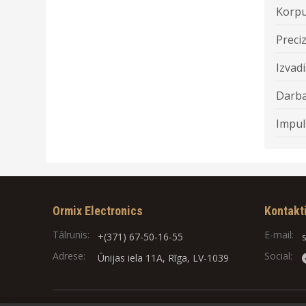
Korpu
Preciz
Izvadi
Darba
Impul
Ormix Electronics
Kontakt
Tālrunis:
E-mail:
+(371) 67-50-16-55
Adrese:
Social:
Ūnijas iela 11A, Rīga, LV-1039