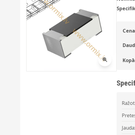
Specifik
Cena
Daud
Kopā
Specif
Ražot
Prete
Jauda