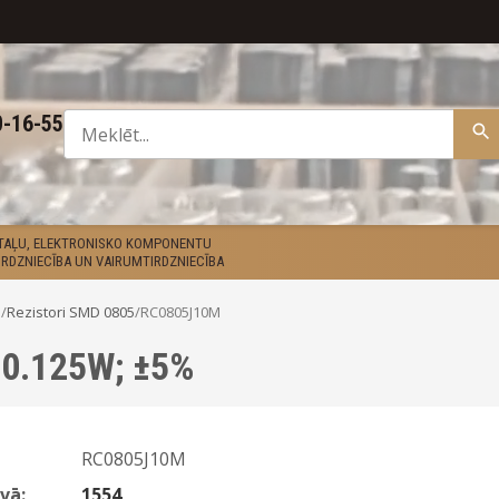
0-16-55
ETAĻU, ELEKTRONISKO KOMPONENTU
RDZNIECĪBA UN VAIRUMTIRDZNIECĪBA
D
/
Rezistori SMD 0805
/
RC0805J10M
 0.125W; ±5%
RC0805J10M
vā:
1554