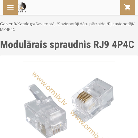
Galvenā
/
Katalogs
/
Savienotāji
/
Savienotāji dātu pārraidei
/
RJ savienotāji
/
MP4P4C
Modulārais spraudnis RJ9 4P4C