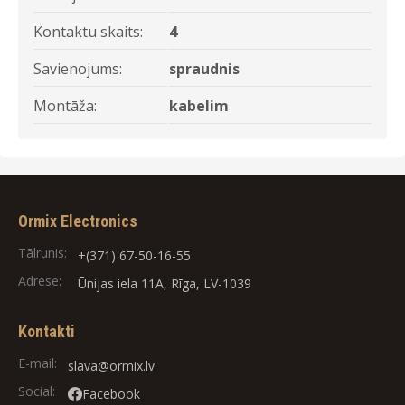
Kontaktu skaits:
4
Savienojums:
spraudnis
Montāža:
kabelim
Ormix Electronics
Tālrunis:
+(371) 67-50-16-55
Adrese:
Ūnijas iela 11A, Rīga, LV-1039
Kontakti
E-mail:
slava@ormix.lv
Social:
Facebook