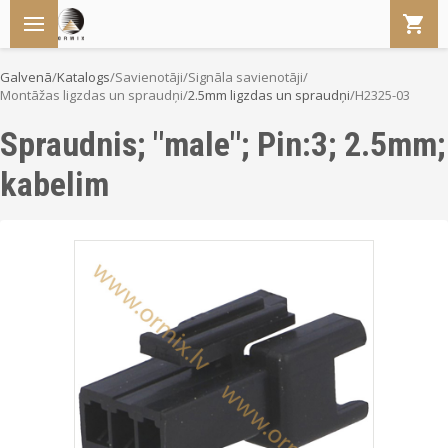
Galvenā
/
Katalogs
/
Savienotāji
/
Signāla savienotāji
/
Montāžas ligzdas un spraudņi
/
2.5mm ligzdas un spraudņi
/
H2325-03
Spraudnis; "male"; Pin:3; 2.5mm;
kabelim