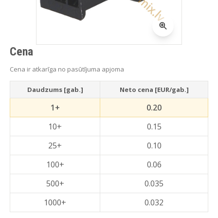
Cena
Cena ir atkarīga no pasūtījuma apjoma
Daudzums [gab.]
Neto cena [EUR/gab.]
1+
0.20
10+
0.15
25+
0.10
100+
0.06
500+
0.035
1000+
0.032