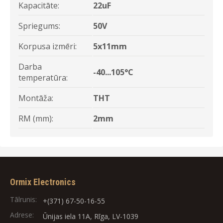
Kapacitāte:
22uF
Spriegums:
50V
Korpusa izmēri:
5x11mm
Darba
-40...105°C
temperatūra:
Montāža:
THT
RM (mm):
2mm
Ormix Electronics
Tālrunis:
+(371) 67-50-16-55
Adrese:
Ūnijas iela 11A, Rīga, LV-1039