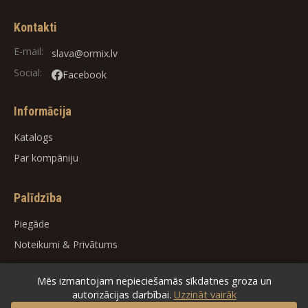
Kontakti
E-mail:
slava@ormix.lv
Social:
Facebook
Informācija
Katalogs
Par kompāniju
Palīdzība
Piegāde
Noteikumi
&
Privātums
Mēs izmantojam nepieciešamās sīkdatnes groza un
autorizācijas darbībai.
Uzzināt vairāk
© 2026
ORMIX
. All rights reserved.