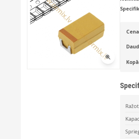
Specifik
Cena
Daud
Kopā
Specif
Ražot
Kapac
Sprie