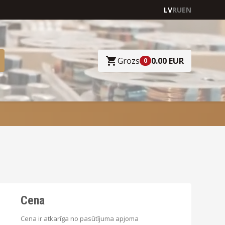
LV
RU
EN
Grozs
0.00 EUR
0
Cena
Cena ir atkarīga no pasūtījuma apjoma