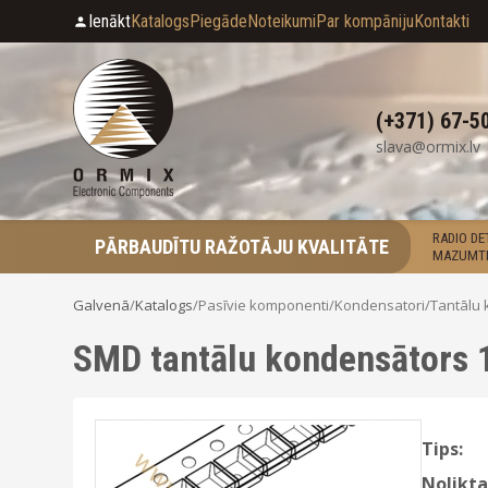
Ienākt
Katalogs
Piegāde
Noteikumi
Par kompāniju
Kontakti
(+371) 67-5
slava@ormix.lv
RADIO D
PĀRBAUDĪTU RAŽOTĀJU KVALITĀTE
MAZUMTI
Galvenā
/
Katalogs
/
Pasīvie komponenti
/
Kondensatori
/
Tantālu 
SMD tantālu kondensātors 
Tips:
Nolikta