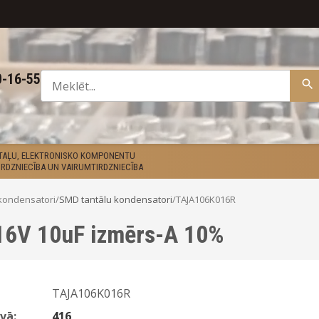
0-16-55
ETAĻU, ELEKTRONISKO KOMPONENTU
RDZNIECĪBA UN VAIRUMTIRDZNIECĪBA
kondensatori
/
SMD tantālu kondensatori
/
TAJA106K016R
16V 10uF izmērs-A 10%
TAJA106K016R
vā:
416