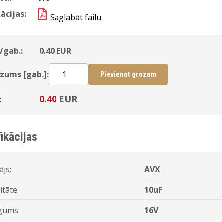
ācijas:
Saglabāt failu
/gab.:
0.40
EUR
zums [gab.]:
Pievienot grozam
0.40
EUR
:
ikācijas
ājs:
AVX
itāte:
10uF
gums:
16V