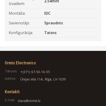
2.54mm
izvadiem:
Montāža:
IDC
Savienotājs:
Spraudnis
Konfigurācija:
Taisns
Ormix Electronics
Tālrunis:
+(371) 67-50-16-55
Adrese:
Ūnijas iela 11A, Rīga, LV-1039
Kontakti
E-mail:
slava@ormix.lv