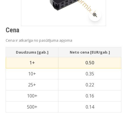
Cena
Cena ir atkarīga no pasūtījuma apjoma
Daudzums [gab.]
Neto cena [EUR/gab.]
1+
0.50
10+
0.35
25+
0.22
100+
0.16
500+
0.14