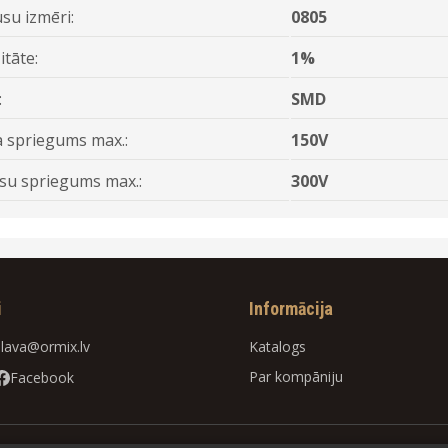
su izmēri:
0805
itāte:
1%
:
SMD
 spriegums max.:
150V
su spriegums max.:
300V
i
Informācija
slava@ormix.lv
Katalogs
Par kompāniju
Facebook