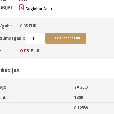
ācijas:
Saglabāt failu
/gab.:
0.05
EUR
zums [gab.]:
Pievienot grozam
0.05
EUR
:
ikācijas
ājs:
YAGEO
stība:
180R
:
0.125W