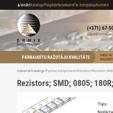
Ienākt
Katalogs
Piegāde
Noteikumi
Par kompāniju
Kontakti
(+371) 67-5
slava@ormix.lv
RADIO D
PĀRBAUDĪTU RAŽOTĀJU KVALITĀTE
MAZUMTI
Galvenā
/
Katalogs
/
Pasīvie komponenti
/
Rezistori
/
Rezistori SM
Rezistors; SMD; 0805; 180R
Tips:
Nolikta