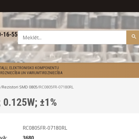
0-16-55
ETAĻU, ELEKTRONISKO KOMPONENTU
RDZNIECĪBA UN VAIRUMTIRDZNIECĪBA
D
/
Rezistori SMD 0805
/
RC0805FR-07180RL
; 0.125W; ±1%
RC0805FR-07180RL
vā:
3680