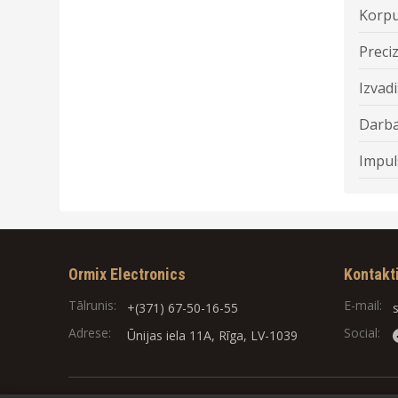
Korpu
Preciz
Izvadi
Darba
Impul
Ormix Electronics
Kontakt
Tālrunis:
E-mail:
+(371) 67-50-16-55
Adrese:
Social:
Ūnijas iela 11A, Rīga, LV-1039