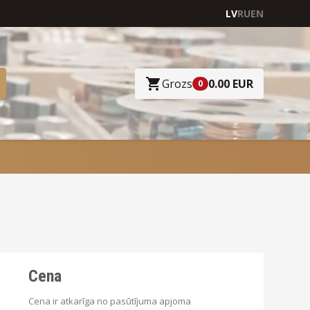
LV
RU
EN
Grozs
0.00 EUR
0
Cena
Cena ir atkarīga no pasūtījuma apjoma