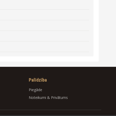
Palīdzība
Piegāde
Noteikumi
&
Privātums