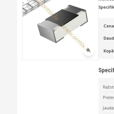
Specifik
Cena
Daud
Kopā
Specif
Ražot
Prete
Jauda