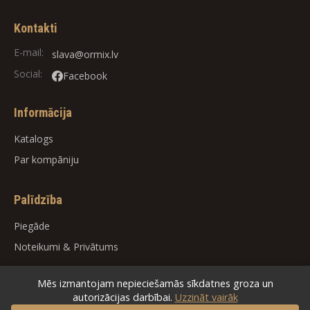
Kontakti
E-mail:
slava@ormix.lv
Social:
Facebook
Informācija
Katalogs
Par kompāniju
Palīdzība
Piegāde
Noteikumi
&
Privātums
Mēs izmantojam nepieciešamās sīkdatnes groza un
autorizācijas darbībai.
Uzzināt vairāk
© 2026
ORMIX
. All rights reserved.