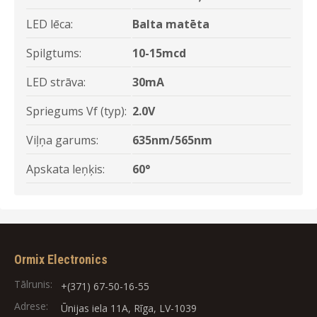
LED lēca:
Balta matēta
Spilgtums:
10-15mcd
LED strāva:
30mA
Spriegums Vf (typ):
2.0V
Viļņa garums:
635nm/565nm
Apskata leņķis:
60°
Ormix Electronics
Tālrunis:
+(371) 67-50-16-55
Adrese:
Ūnijas iela 11A, Rīga, LV-1039