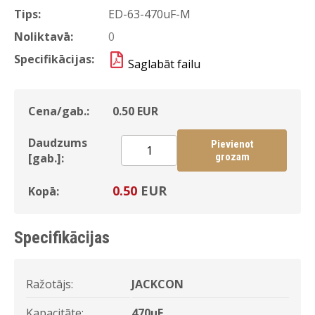
Tips:
ED-63-470uF-M
Noliktavā:
0
Specifikācijas:
Saglabāt failu
Cena/gab.:
0.50
EUR
Daudzums
Pievienot
[gab.]:
grozam
0.50
EUR
Kopā:
Specifikācijas
Ražotājs:
JACKCON
Kapacitāte:
470uF