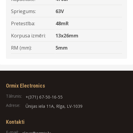
Spriegums:
63V
Pretestība:
48mR
Korpusa izmēri:
13x26mm
RM (mm):
5mm
Ormix Electronics
Tālrunis:
+(371) 67-50-16-55
Adrese:
Ūnijas iela 11A, Rīga, LV-1039
Kontakti
E-mail: