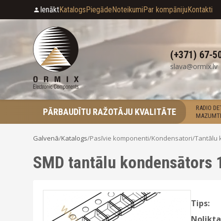
Ienākt
Katalogs
Piegāde
Noteikumi
Par kompāniju
Kontakti
(+371) 67-5
slava@ormix.lv
RADIO D
PĀRBAUDĪTU RAŽOTĀJU KVALITĀTE
MAZUMTI
Galvenā
/
Katalogs
/
Pasīvie komponenti
/
Kondensatori
/
Tantālu 
SMD tantālu kondensātors 
Tips:
Nolikta