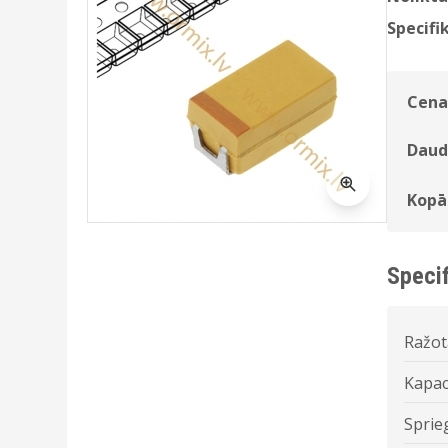
Specifik
Cena
Daud
Kopā
Specif
Ražot
Kapac
Sprie