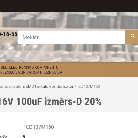
0-16-55
ETAĻU, ELEKTRONISKO KOMPONENTU
RDZNIECĪBA UN VAIRUMTIRDZNIECĪBA
kondensatori
/
SMD tantālu kondensatori
/
TCD107M160
16V 100uF izmērs-D 20%
TCD107M160
vā:
5