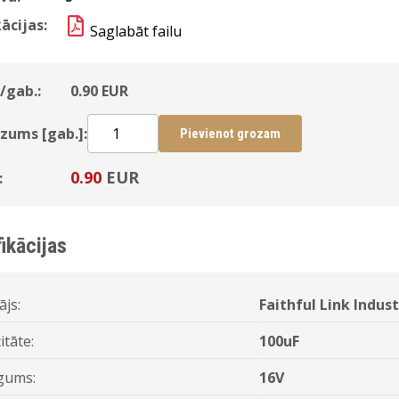
ācijas:
Saglabāt failu
/gab.:
0.90
EUR
zums [gab.]:
Pievienot grozam
0.90
EUR
:
ikācijas
ājs:
Faithful Link Indust
itāte:
100uF
gums:
16V