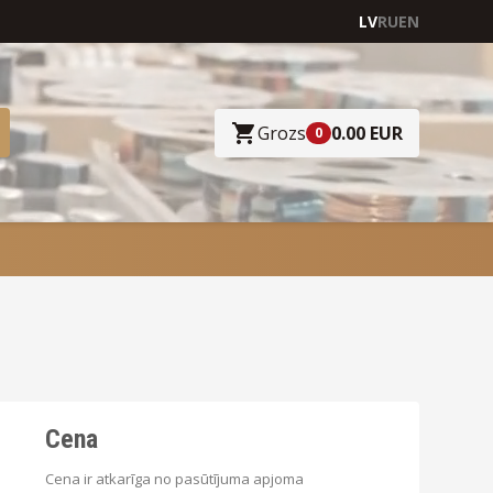
LV
RU
EN
Grozs
0.00 EUR
0
Cena
Cena ir atkarīga no pasūtījuma apjoma