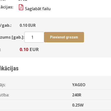
ācijas:
Saglabāt failu
/gab.:
0.10
EUR
zums [gab.]:
Pievienot grozam
0.10
EUR
:
ikācijas
ājs:
YAGEO
stība:
240R
:
0.25W