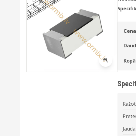
Specifik
Cena
Daud
Kopā
Specif
Ražot
Prete
Jauda