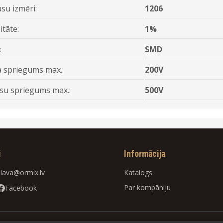
su izmēri:
1206
itāte:
1%
:
SMD
 spriegums max.:
200V
su spriegums max.:
500V
i
Informācija
slava@ormix.lv
Katalogs
Par kompāniju
Facebook