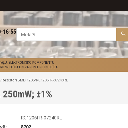
0-16-55
ETAĻU, ELEKTRONISKO KOMPONENTU
RDZNIECĪBA UN VAIRUMTIRDZNIECĪBA
D
/
Rezistori SMD 1206
/
RC1206FR-07240RL
R; 250mW; ±1%
RC1206FR-07240RL
vā:
8702