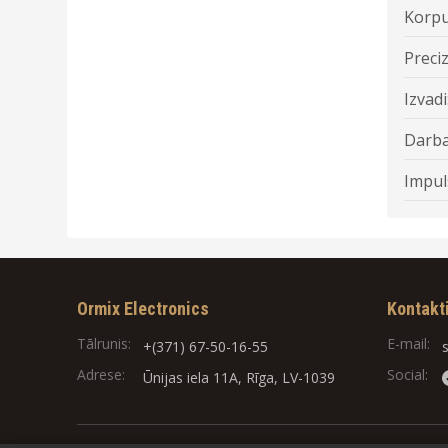
Korpu
Preciz
Izvadi
Darba
Impul
Ormix Electronics
Kontakt
Tālrunis:
E-mail:
+(371) 67-50-16-55
Adrese:
Social:
Ūnijas iela 11A, Rīga, LV-1039