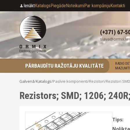
Ienākt
Katalogs
Piegāde
Noteikumi
Par kompāniju
Kontakti
(+371) 67-5
slava@ormix.lv
RADIO D
PĀRBAUDĪTU RAŽOTĀJU KVALITĀTE
MAZUMTI
Galvenā
/
Katalogs
/
Pasīvie komponenti
/
Rezistori
/
Rezistori SM
Rezistors; SMD; 1206; 240
Tips:
Nolikta