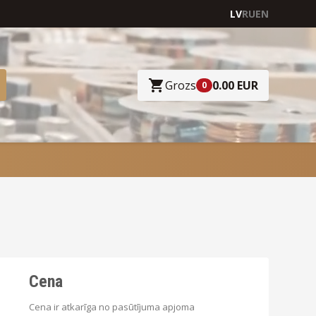
LV
RU
EN
Grozs
0.00 EUR
0
Cena
Cena ir atkarīga no pasūtījuma apjoma