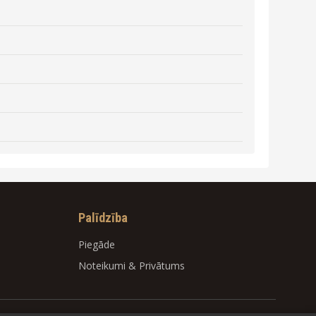
Palīdzība
Piegāde
Noteikumi
&
Privātums