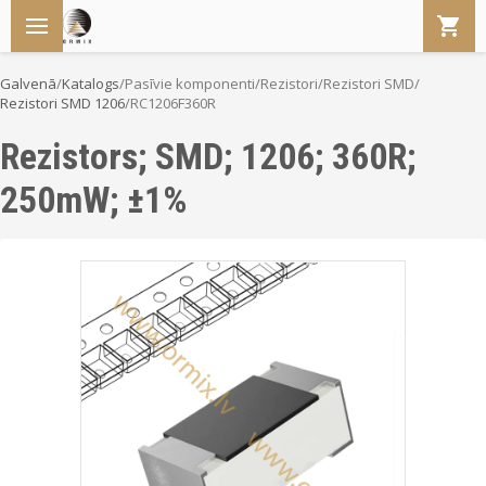
Galvenā
/
Katalogs
/
Pasīvie komponenti
/
Rezistori
/
Rezistori SMD
/
Rezistori SMD 1206
/
RC1206F360R
Rezistors; SMD; 1206; 360R;
250mW; ±1%