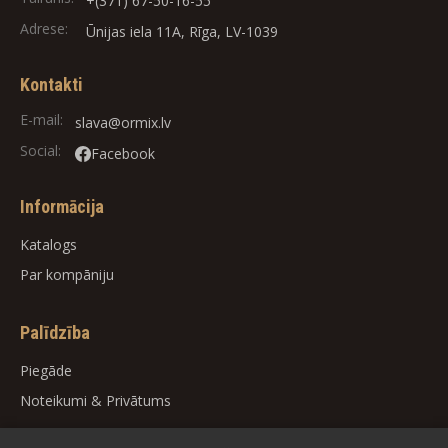
+(371) 67-50-16-55
Adrese:
Ūnijas iela 11A, Rīga, LV-1039
Kontakti
E-mail:
slava@ormix.lv
Social:
Facebook
Informācija
Katalogs
Par kompāniju
Palīdzība
Piegāde
Noteikumi
&
Privātums