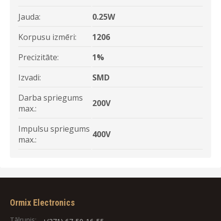
Jauda:
0.25W
Korpusu izmēri:
1206
Precizitāte:
1%
Izvadi:
SMD
Darba spriegums
200V
max.:
Impulsu spriegums
400V
max.:
Ormix Electronics
Tālrunis: