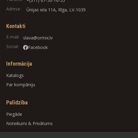
+(371) 67-50-16-55
Adrese:
Ūnijas iela 11A, Rīga, LV-1039
Kontakti
E-mail:
slava@ormix.lv
Social:
Facebook
Informācija
Katalogs
Par kompāniju
Palīdzība
Piegāde
Noteikumi
&
Privātums