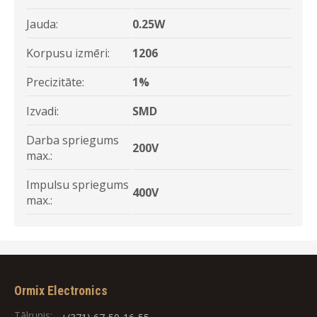
Jauda:
0.25W
Korpusu izmēri:
1206
Precizitāte:
1%
Izvadi:
SMD
Darba spriegums
200V
max.:
Impulsu spriegums
400V
max.:
Ormix Electronics
Tālrunis: