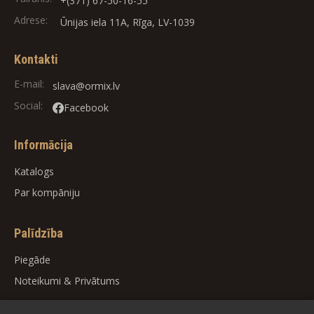
+(371) 67-50-16-55
Adrese:
Ūnijas iela 11A, Rīga, LV-1039
Kontakti
E-mail:
slava@ormix.lv
Social:
Facebook
Informācija
Katalogs
Par kompāniju
Palīdzība
Piegāde
Noteikumi
&
Privātums