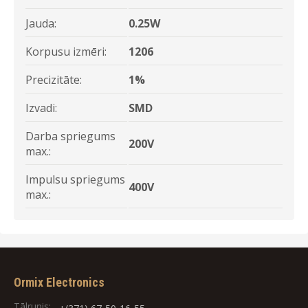
Jauda:
0.25W
Korpusu izmēri:
1206
Precizitāte:
1%
Izvadi:
SMD
Darba spriegums
200V
max.:
Impulsu spriegums
400V
max.:
Ormix Electronics
Tālrunis: