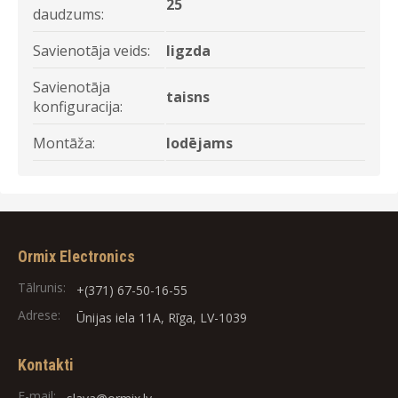
25
daudzums:
Savienotāja veids:
ligzda
Savienotāja
taisns
konfiguracija:
Montāža:
lodējams
Ormix Electronics
Tālrunis:
+(371) 67-50-16-55
Adrese:
Ūnijas iela 11A, Rīga, LV-1039
Kontakti
E-mail: