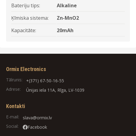
Bateriju tips:
Alkaline
Ķīmiska sistema:
Zn-MnO2
Kapacitāte:
20mAh
Ormix Electronics
Tālrunis:
+(371) 67-50-16-55
Adrese:
Ūnijas iela 11A, Rīga, LV-1039
Kontakti
E-mail:
slava@ormix.lv
Social:
Facebook