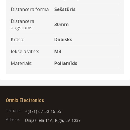
Distancera forma:
Sešstūris
Distancera
30mm
augstums:
Krāsa:
Dabisks
Iekšēja vītne:
M3
Materials:
Poliamīds
Ormix Electronics
Tālrunis:
+(371) 67-50-16-55
Adrese:
Ūnijas iela 11A, Rīga, LV-1039