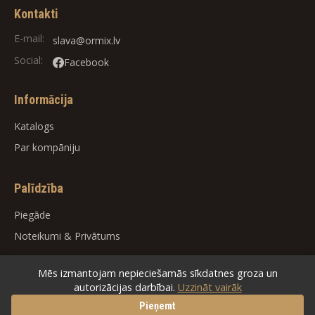
Kontakti
E-mail:
slava@ormix.lv
Social:
Facebook
Informācija
Katalogs
Par kompāniju
Palīdzība
Piegāde
Noteikumi
&
Privātums
Mēs izmantojam nepieciešamās sīkdatnes groza un
autorizācijas darbībai.
Uzzināt vairāk
© 2026
ORMIX
. All rights reserved.
Pieņemt