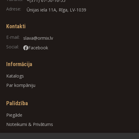
+(371) 67-50-16-55
Adrese:
Ūnijas iela 11A, Rīga, LV-1039
Kontakti
E-mail:
slava@ormix.lv
Social:
Facebook
Informācija
Katalogs
Par kompāniju
Palīdzība
Piegāde
Noteikumi
&
Privātums