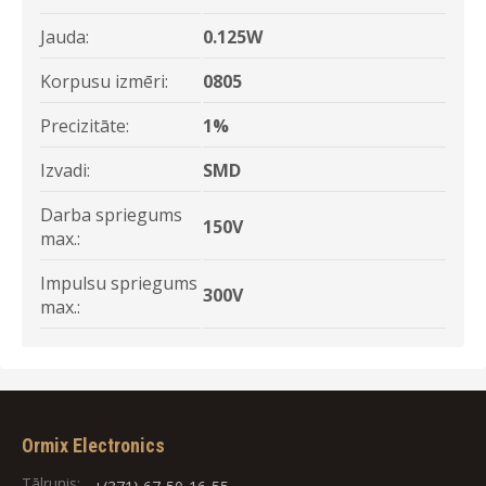
Jauda:
0.125W
Korpusu izmēri:
0805
Precizitāte:
1%
Izvadi:
SMD
Darba spriegums
150V
max.:
Impulsu spriegums
300V
max.:
Ormix Electronics
Tālrunis: