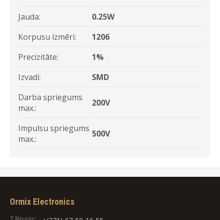
Jauda:
0.25W
Korpusu izmēri:
1206
Precizitāte:
1%
Izvadi:
SMD
Darba spriegums
200V
max.:
Impulsu spriegums
500V
max.:
Ormix Electronics
Tālrunis: