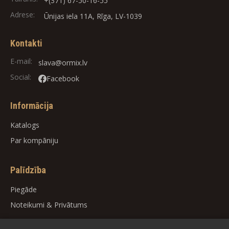
+(371) 67-50-16-55
Adrese:
Ūnijas iela 11A, Rīga, LV-1039
Kontakti
E-mail:
slava@ormix.lv
Social:
Facebook
Informācija
Katalogs
Par kompāniju
Palīdzība
Piegāde
Noteikumi
&
Privātums