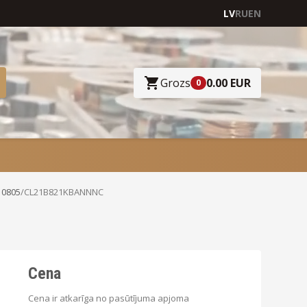
LV
RU
EN
Grozs
0.00 EUR
0
 0805
/
CL21B821KBANNNC
Cena
Cena ir atkarīga no pasūtījuma apjoma