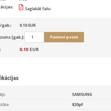
ācijas:
Saglabāt failu
/gab.:
0.10
EUR
zums [gab.]:
Pievienot grozam
0.10
EUR
:
ikācijas
ājs:
SAMSUNG
itāte:
820pF