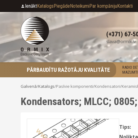
Ienākt
Katalogs
Piegāde
Noteikumi
Par kompāniju
Kontakti
(+371) 67-5
slava@ormix.lv
RADIO D
PĀRBAUDĪTU RAŽOTĀJU KVALITĀTE
MAZUMTI
Galvenā
/
Katalogs
/
Pasīvie komponenti
/
Kondensatori
/
Keramis
Kondensators; MLCC; 0805;
Tips:
Nolikta