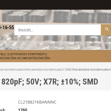
0-16-55
ETAĻU, ELEKTRONISKO KOMPONENTU
RDZNIECĪBA UN VAIRUMTIRDZNIECĪBA
kie kondensatori
/
Keramiskie kondensatori SMD
/
Keramiskie kondensatori
 820pF; 50V; X7R; ±10%; SMD
CL21B821KBANNNC
vā:
1760