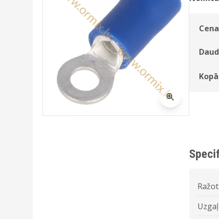
Cena
Daud
Kopā
Specif
Ražot
Uzgaļu