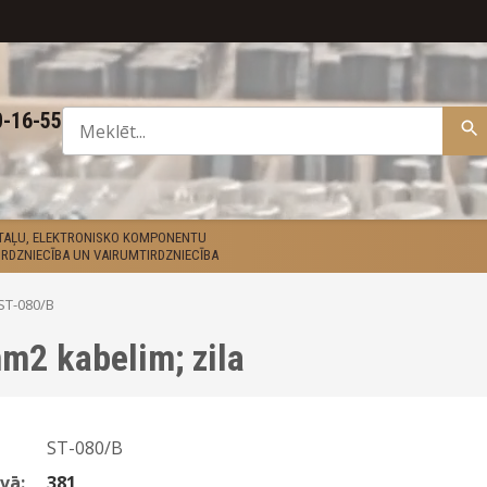
0-16-55
ETAĻU, ELEKTRONISKO KOMPONENTU
RDZNIECĪBA UN VAIRUMTIRDZNIECĪBA
ST-080/B
m2 kabelim; zila
ST-080/B
vā:
381