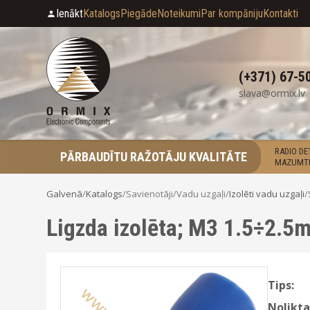
Ienākt
Katalogs
Piegāde
Noteikumi
Par kompāniju
Kontakti
(+371) 67-5
slava@ormix.lv
RADIO D
PĀRBAUDĪTU RAŽOTĀJU KVALITĀTE
MAZUMTI
Galvenā
/
Katalogs
/
Savienotāji
/
Vadu uzgaļi
/
Izolēti vadu uzgaļi
/
Ligzda izolēta; M3 1.5÷2.5m
Tips:
Nolikta