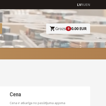
LV
RU
EN
Grozs
0.00 EUR
0
Cena
Cena ir atkarīga no pasūtījuma apjoma