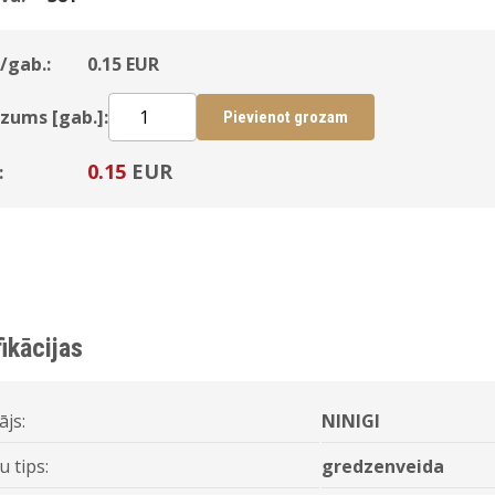
/gab.:
0.15
EUR
zums [gab.]:
Pievienot grozam
0.15
EUR
:
ikācijas
ājs:
NINIGI
 tips:
gredzenveida