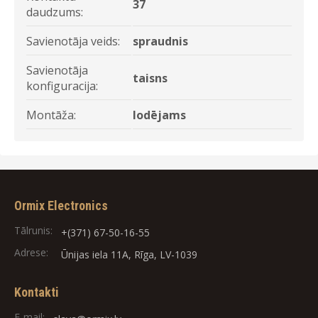
37
daudzums:
Savienotāja veids:
spraudnis
Savienotāja
taisns
konfiguracija:
Montāža:
lodējams
Ormix Electronics
Tālrunis:
+(371) 67-50-16-55
Adrese:
Ūnijas iela 11A, Rīga, LV-1039
Kontakti
E-mail: