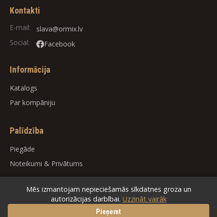
Kontakti
E-mail:
slava@ormix.lv
Social:
Facebook
Informācija
Katalogs
Par kompāniju
Palīdzība
Piegāde
Noteikumi
&
Privātums
Mēs izmantojam nepieciešamās sīkdatnes groza un
autorizācijas darbībai.
Uzzināt vairāk
© 2026
ORMIX
. All rights reserved.
Pieņemt