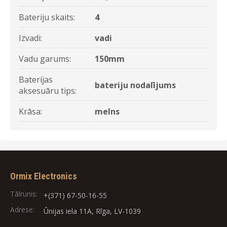
Bateriju skaits:
4
Izvadi:
vadi
Vadu garums:
150mm
Baterijas
bateriju nodalījums
aksesuāru tips:
Krāsa:
melns
Ormix Electronics
Tālrunis:
+(371) 67-50-16-55
Adrese:
Ūnijas iela 11A, Rīga, LV-1039