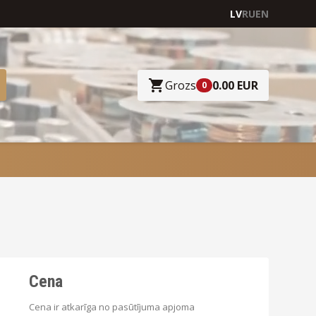
LV
RU
EN
Grozs
0.00 EUR
0
Cena
Cena ir atkarīga no pasūtījuma apjoma