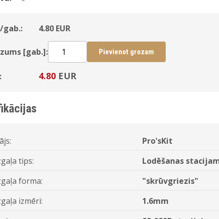
/gab.:
4.80
EUR
zums [gab.]:
Pievienot grozam
4.80
EUR
:
ikācijas
ājs:
Pro'sKit
gaļa tips:
Lodēšanas stacija
gaļa forma:
"skrūvgriezis"
gaļa izmēri:
1.6mm