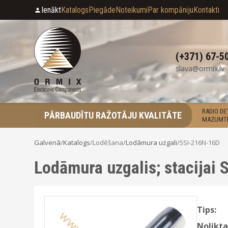
Ienākt
Katalogs
Piegāde
Noteikumi
Par kompāniju
Kontakti
(+371) 67-5
slava@ormix.lv
RADIO D
PĀRBAUDĪTU RAŽOTĀJU KVALITĀTE
MAZUMTI
Galvenā
/
Katalogs
/
Lodēšana
/
Lodāmura uzgali
/
5SI-216N-16D
Lodāmura uzgalis; stacijai 
Tips:
Nolikta