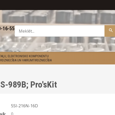
0-16-55
ETAĻU, ELEKTRONISKO KOMPONENTU
RDZNIECĪBA UN VAIRUMTIRDZNIECĪBA
SS-989B; Pro'sKit
5SI-216N-16D
vā:
0