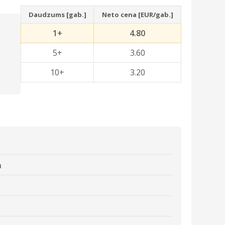
Daudzums [gab.]
Neto cena [EUR/gab.]
1+
4.80
5+
3.60
10+
3.20
m