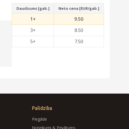
Daudzums [gab.]
Neto cena [EUR/gab.]
1+
9.50
3+
8.50
5+
7.50
Palīdzība
Piegāde
Noteikumi
&
Privātums