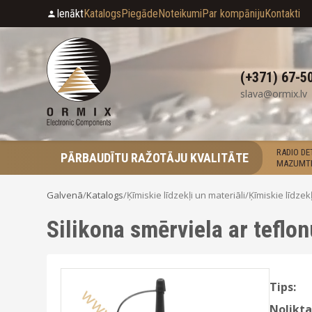
Ienākt
Katalogs
Piegāde
Noteikumi
Par kompāniju
Kontakti
(+371) 67-5
slava@ormix.lv
RADIO D
PĀRBAUDĪTU RAŽOTĀJU KVALITĀTE
MAZUMTI
Galvenā
/
Katalogs
/
Ķīmiskie līdzekļi un materiāli
/
Ķīmiskie līdzekļ
Silikona smērviela ar teflo
Tips:
Nolikta