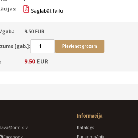
ācijas:
Saglabāt failu
/gab.:
9.50
EUR
zums [gab.]:
Pievienot grozam
9.50
EUR
:
i
Informācija
slava@ormix.lv
Katalogs
Par kompāniju
Facebook