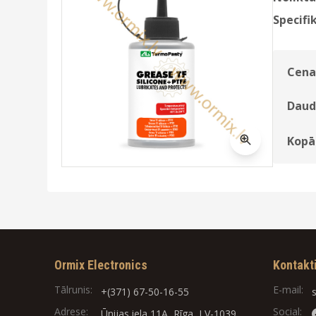
Specifik
Cena
Daud
Kopā
Ormix Electronics
Kontakt
Tālrunis:
E-mail:
+(371) 67-50-16-55
Adrese:
Social:
Ūnijas iela 11A, Rīga, LV-1039