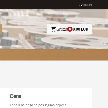
LV
RU
EN
Grozs
0.00 EUR
0
Cena
Cena ir atkarīga no pasūtījuma apjoma