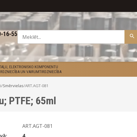
0-16-55
ETAĻU, ELEKTRONISKO KOMPONENTU
RDZNIECĪBA UN VAIRUMTIRDZNIECĪBA
i
/
Smērvielas
/
ART.AGT-081
nu; PTFE; 65ml
ART.AGT-081
vā:
4