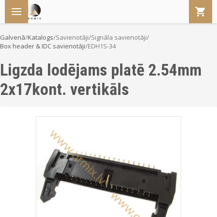
Galvenā
/
Katalogs
/
Savienotāji
/
Signāla savienotāji
/
Box header & IDC savienotāji
/
EDH1S-34
Ligzda lodējams platē 2.54mm
2x17kont. vertikāls