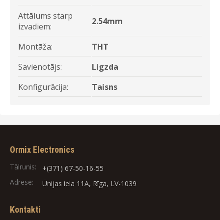
Attālums starp
2.54mm
izvadiem:
Montāža:
THT
Savienotājs:
Ligzda
Konfigurācija:
Taisns
Ormix Electronics
Tālrunis:
+(371) 67-50-16-55
Adrese:
Ūnijas iela 11A, Rīga, LV-1039
Kontakti