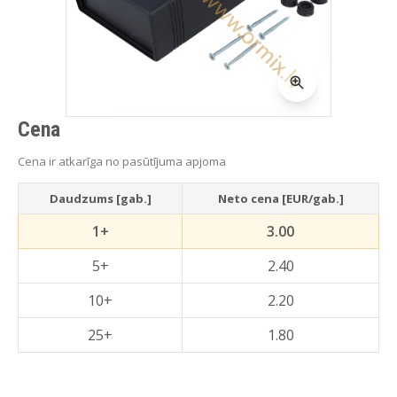
Cena
Cena ir atkarīga no pasūtījuma apjoma
Daudzums [gab.]
Neto cena [EUR/gab.]
1+
3.00
5+
2.40
10+
2.20
25+
1.80