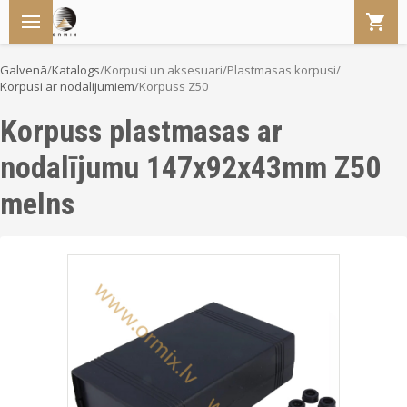
Galvenā
/
Katalogs
/
Korpusi un aksesuari
/
Plastmasas korpusi
/
Korpusi ar nodalijumiem
/
Korpuss Z50
Korpuss plastmasas ar
nodalījumu 147x92x43mm Z50
melns