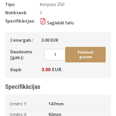
Tips:
Korpuss Z50
Noliktavā:
0
Specifikācijas:
Saglabāt failu
Cena/gab.:
3.00
EUR
Daudzums
Pievienot
[gab.]:
grozam
3.00
EUR
Kopā:
Specifikācijas
Izmērs Y:
147mm
Izmērs X:
92mm