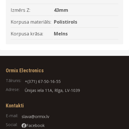
Izmērs Z:
43mm
Korpusa materiāls:
Polistirols
Korpusa krāsa:
Melns
Ormix Electronics
Tālrunis:
+(371) 67-50-16-55
Adrese:
Ūnijas iela 11A, Rīga, LV-1039
Kontakti
E-mail:
slava@ormix.lv
Social:
Facebook