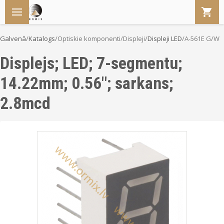
Galvenā
/
Katalogs
/
Optiskie komponenti
/
Displeji
/
Displeji LED
/
A-561E G/W
Displejs; LED; 7-segmentu;
14.22mm; 0.56"; sarkans;
2.8mcd