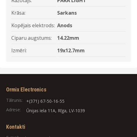
Ražotājs:
PARA LIGHT
Krāsa:
Sarkans
Kopējais elektrods:
Anods
Ciparu augstums:
14.22mm
Izmēri:
19x12.7mm
Ormix Electronics
Tālrunis:
+(371) 67-50-16-55
Adrese:
Ūnijas iela 11A, Rīga, LV-1039
Kontakti