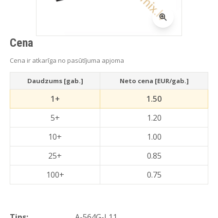
Cena
Cena ir atkarīga no pasūtījuma apjoma
Daudzums [gab.]
Neto cena [EUR/gab.]
1+
1.50
5+
1.20
10+
1.00
25+
0.85
100+
0.75
Tips:
A-564G-L11