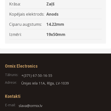
Krāsa:
Zaļš
Kopējais elektrods:
Anods
Ciparu augstums:
14.22mm
Izmēri:
19x50mm
Ormix Electronics
Tālrunis:
+(371) 67-50-16-55
Adrese:
Ūnijas iela 11A, Rīga, LV-1039
Kontakti
E-mail:
slava@ormix.lv