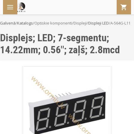
Galvenā
/
Katalogs
/
Optiskie komponenti
/
Displeji
/
Displeji LED
/
A-564G-L11
Displejs; LED; 7-segmentu;
14.22mm; 0.56"; zaļš; 2.8mcd