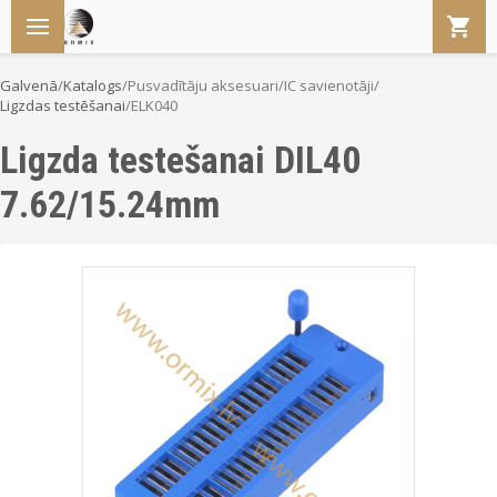
Galvenā
/
Katalogs
/
Pusvadītāju aksesuari
/
IC savienotāji
/
Ligzdas testēšanai
/
ELK040
Ligzda testešanai DIL40
7.62/15.24mm