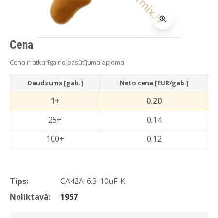
Cena
Cena ir atkarīga no pasūtījuma apjoma
Daudzums [gab.]
Neto cena [EUR/gab.]
1+
0.20
25+
0.14
100+
0.12
Tips:
CA42A-6.3-10uF-K
Noliktavā:
1957