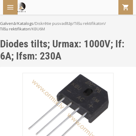
Galvenā
/
Katalogs
/
Diskrētie pusvadītāji
/
Tilšu rektifikatori
/
Tilšu rektifikatori
/
KBU6M
Diodes tilts; Urmax: 1000V; If:
6A; Ifsm: 230A