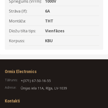
Spriegums (Vrrm):
1000V
Strāva (If):
6A
Montāža:
THT
Diožu tilta tips:
Vienfāzes
Korpuss:
KBU
Ormix Electronics
Tālrunis:
+(371) 67-50-16-55
Adrese:
Ūnijas iela 11A, Rīga, LV-1039
Kontakti