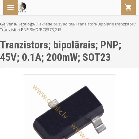
Galvenā
/
Katalogs
/
Diskrētie pusvadītāji
/
Tranzistori
/
Bipolārie tranzistori
/
Tranzistori PNP SMD
/
BC857B,215
Tranzistors; bipolārais; PNP;
45V; 0.1A; 200mW; SOT23