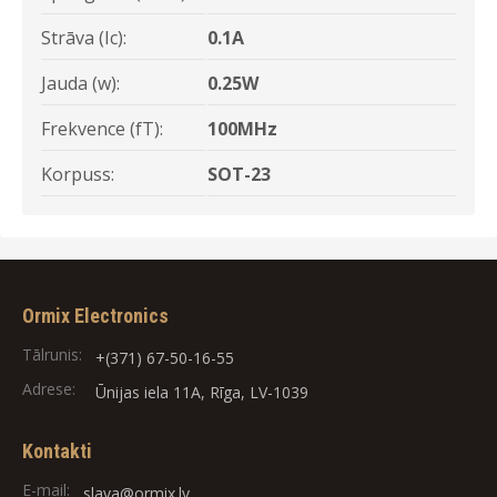
Strāva (Ic):
0.1A
Jauda (w):
0.25W
Frekvence (fT):
100MHz
Korpuss:
SOT-23
Ormix Electronics
Tālrunis:
+(371) 67-50-16-55
Adrese:
Ūnijas iela 11A, Rīga, LV-1039
Kontakti
E-mail:
slava@ormix.lv