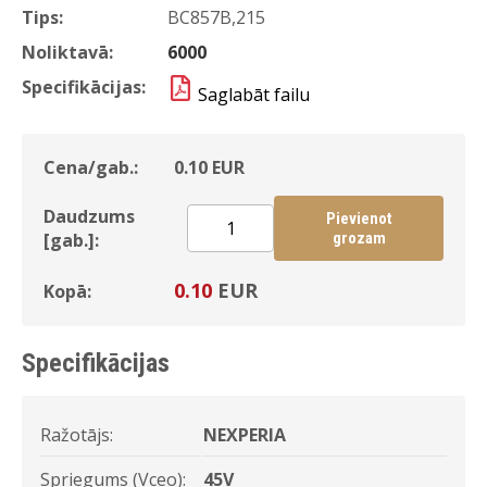
Tips:
BC857B,215
Noliktavā:
6000
Specifikācijas:
Saglabāt failu
Cena/gab.:
0.10
EUR
Daudzums
Pievienot
[gab.]:
grozam
0.10
EUR
Kopā:
Specifikācijas
Ražotājs:
NEXPERIA
Spriegums (Vceo):
45V