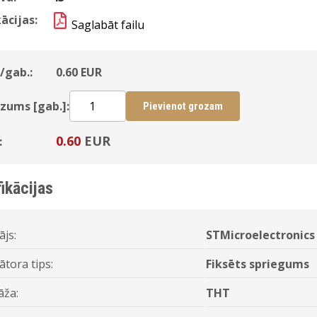
ācijas:
Saglabāt failu
/gab.:
0.60
EUR
zums [gab.]:
Pievienot grozam
0.60
EUR
:
ikācijas
ājs:
STMicroelectronics
ātora tips:
Fiksēts spriegums
ža:
THT