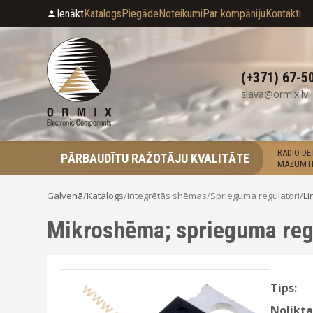
Ienākt
Katalogs
Piegāde
Noteikumi
Par kompāniju
Kontakti
(+371) 67-5
slava@ormix.lv
RADIO D
PĀRBAUDĪTU RAŽOTĀJU KVALITĀTE
MAZUMTI
Galvenā
/
Katalogs
/
Integrētās shēmas
/
Sprieguma regulatori
/
Li
Mikroshēma; sprieguma reg
Tips:
Nolikta