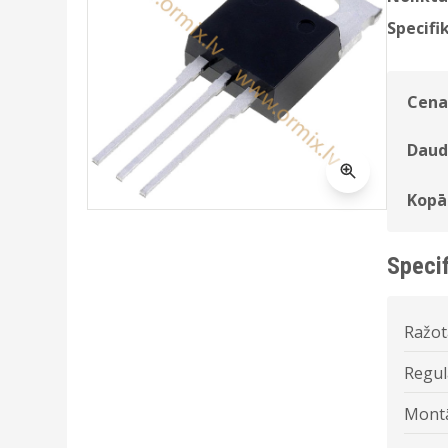
Specifik
Cena
Daud
Kopā
Specif
Ražot
Regul
Montā