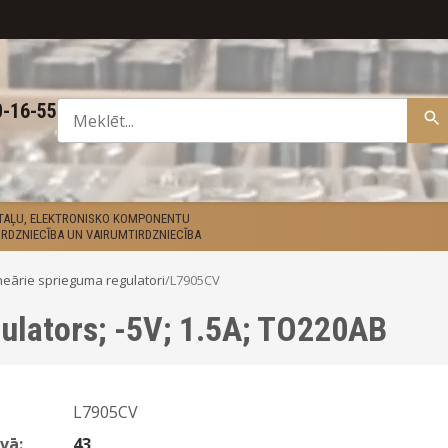
0-16-55
ETAĻU, ELEKTRONISKO KOMPONENTU
RDZNIECĪBA UN VAIRUMTIRDZNIECĪBA
neārie sprieguma regulatori
/
L7905CV
ulators; -5V; 1.5A; TO220AB
L7905CV
vā:
43