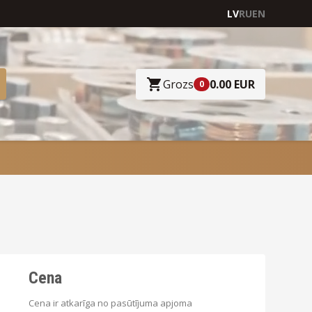
LV
RU
EN
Grozs
0.00 EUR
0
Cena
Cena ir atkarīga no pasūtījuma apjoma