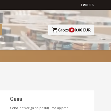
LV
RU
EN
Grozs
0.00 EUR
0
Cena
Cena ir atkarīga no pasūtījuma apjoma