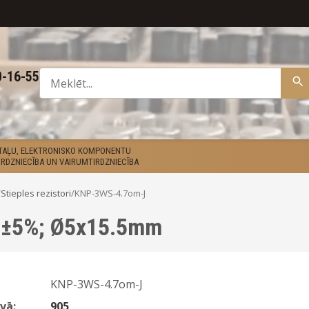
0-16-55
ETAĻU, ELEKTRONISKO KOMPONENTU
RDZNIECĪBA UN VAIRUMTIRDZNIECĪBA
/
Stieples rezistori
/
KNP-3WS-4.7om-J
7; ±5%; Ø5x15.5mm
KNP-3WS-4.7om-J
vā:
905