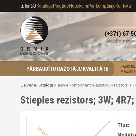
Ienākt
Katalogs
Piegāde
Noteikumi
Par kompāniju
Kontakti
(+371) 67-5
slava@ormix.lv
RADIO D
PĀRBAUDĪTU RAŽOTĀJU KVALITĀTE
MAZUMTI
Galvenā
/
Katalogs
/
Pasīvie komponenti
/
Rezistori
/
Rezistori THT
Stieples rezistors; 3W; 4R
Tips:
Nolikta