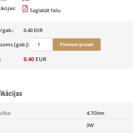
ācijas:
Saglabāt failu
/gab.:
0.40
EUR
zums [gab.]:
Pievienot grozam
0.40
EUR
:
ikācijas
stība:
4.7Ohm
:
3W