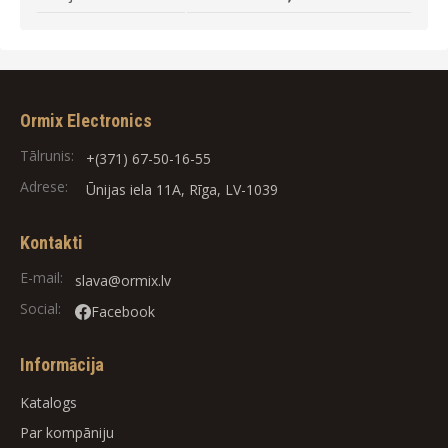
Ormix Electronics
Tālrunis:
+(371) 67-50-16-55
Adrese:
Ūnijas iela 11A, Rīga, LV-1039
Kontakti
E-mail:
slava@ormix.lv
Social:
Facebook
Informācija
Katalogs
Par kompāniju