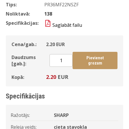
Tips:
PR36MF22NSZF
Noliktavā:
138
Specifikācijas:
Saglabāt failu
Cena/gab.:
2.20
EUR
Daudzums
Pievienot
[gab.]:
grozam
2.20
EUR
Kopā:
Specifikācijas
Ražotājs:
SHARP
Releja veids:
cieta stavokļa