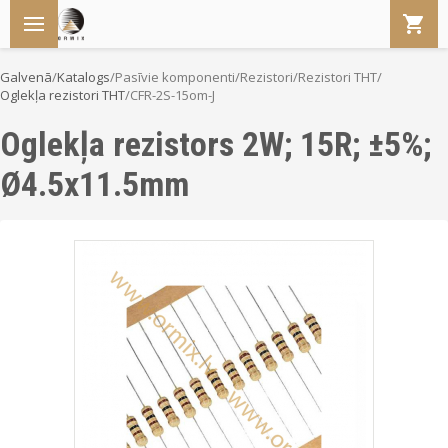
Galvenā
/
Katalogs
/
Pasīvie komponenti
/
Rezistori
/
Rezistori THT
/
Oglekļa rezistori THT
/
CFR-2S-15om-J
Oglekļa rezistors 2W; 15R; ±5%;
Ø4.5x11.5mm