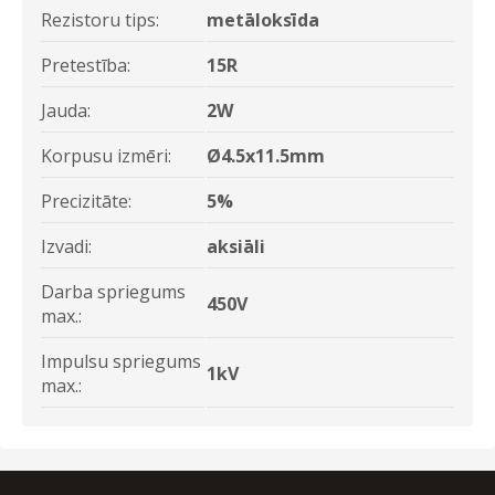
Rezistoru tips:
metāloksīda
Pretestība:
15R
Jauda:
2W
Korpusu izmēri:
Ø4.5x11.5mm
Precizitāte:
5%
Izvadi:
aksiāli
Darba spriegums
450V
max.:
Impulsu spriegums
1kV
max.: