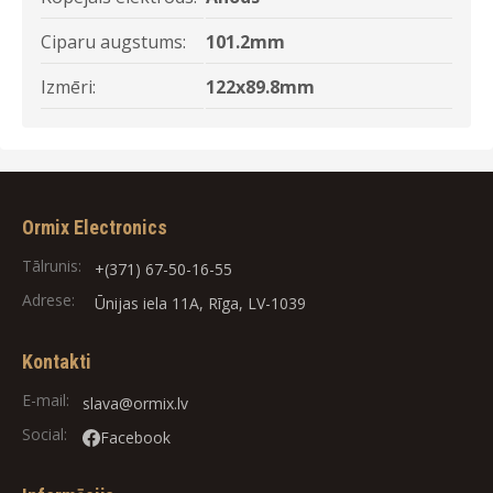
Ciparu augstums:
101.2mm
Izmēri:
122x89.8mm
Ormix Electronics
Tālrunis:
+(371) 67-50-16-55
Adrese:
Ūnijas iela 11A, Rīga, LV-1039
Kontakti
E-mail:
slava@ormix.lv
Social:
Facebook