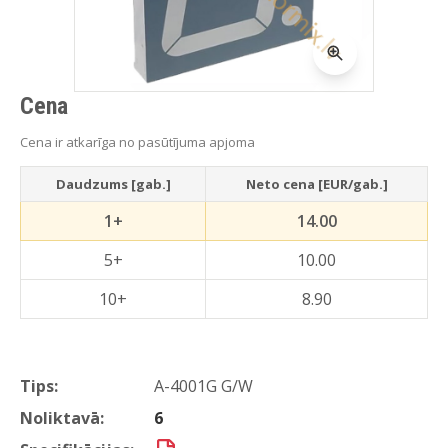
Cena
Cena ir atkarīga no pasūtījuma apjoma
Daudzums [gab.]
Neto cena [EUR/gab.]
1+
14.00
5+
10.00
10+
8.90
Tips:
A-4001G G/W
Noliktavā:
6