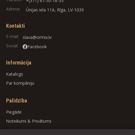
+(371) 67-50-16-55
Adrese:
Ūnijas iela 11A, Rīga, LV-1039
Kontakti
E-mail:
slava@ormix.lv
Social:
Facebook
Informācija
Katalogs
Par kompāniju
Palīdzība
Piegāde
Noteikumi
&
Privātums