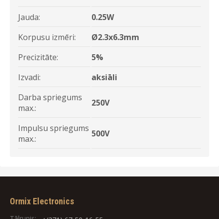
Jauda:
0.25W
Korpusu izmēri:
Ø2.3x6.3mm
Precizitāte:
5%
Izvadi:
aksiāli
Darba spriegums
250V
max.:
Impulsu spriegums
500V
max.:
Ormix Electronics
Tālrunis: