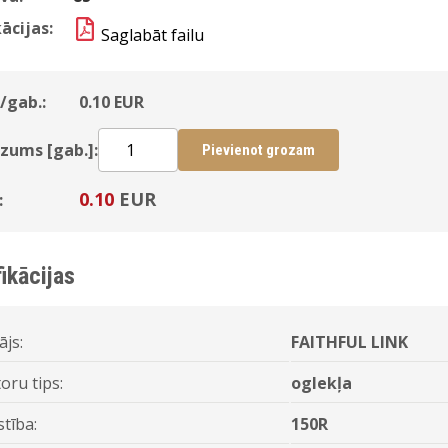
ācijas:
Saglabāt failu
/gab.:
0.10
EUR
zums [gab.]:
Pievienot grozam
0.10
EUR
:
ikācijas
ājs:
FAITHFUL LINK
oru tips:
oglekļa
stība:
150R