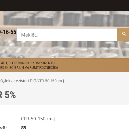
0-16-55
ETAĻU, ELEKTRONISKO KOMPONENTU
RDZNIECĪBA UN VAIRUMTIRDZNIECĪBA
/
Oglekļa rezistori THT
/
CFR-50-150om-J
R 5%
CFR-50-150om-J
vā:
85