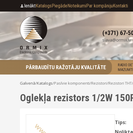
Ienākt
Katalogs
Piegāde
Noteikumi
Par kompāniju
Kontakti
(+371) 67-5
slava@ormix.lv
RADIO D
PĀRBAUDĪTU RAŽOTĀJU KVALITĀTE
MAZUMTI
Galvenā
/
Katalogs
/
Pasīvie komponenti
/
Rezistori
/
Rezistori THT
Oglekļa rezistors 1/2W 150
Tips:
Nolikta