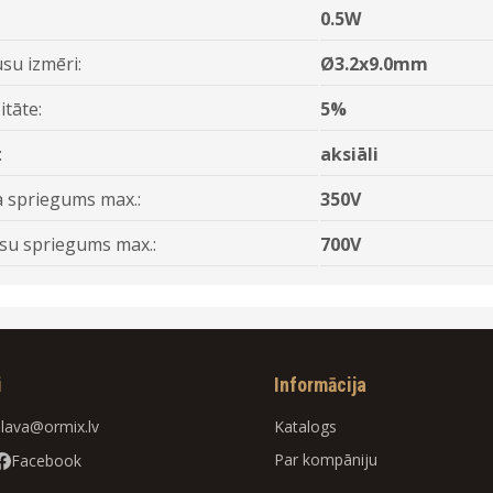
:
0.5W
su izmēri:
Ø3.2x9.0mm
itāte:
5%
:
aksiāli
 spriegums max.:
350V
su spriegums max.:
700V
i
Informācija
slava@ormix.lv
Katalogs
Par kompāniju
Facebook