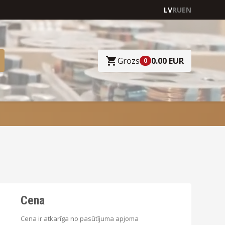
LV
RU
EN
Grozs
0.00 EUR
0
Cena
Cena ir atkarīga no pasūtījuma apjoma