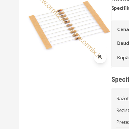
Specifik
Cena
Daud
Kopā
Specif
Ražot
Rezist
Prete