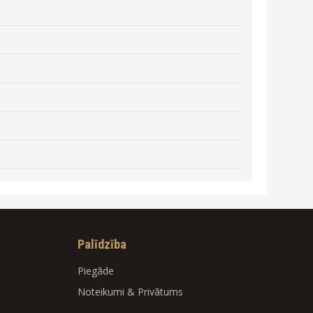
Palīdzība
Piegāde
Noteikumi
&
Privātums