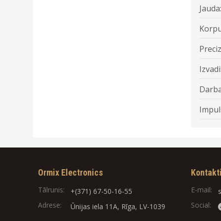
Jauda
Korpu
Preciz
Izvadi
Darba
Impul
Ormix Electronics
Kontakt
Tālrunis:
E-mail:
+(371) 67-50-16-55
Adrese:
Social:
Ūnijas iela 11A, Rīga, LV-1039