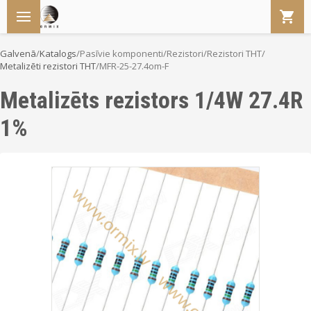
Galvenā
/
Katalogs
/
Pasīvie komponenti
/
Rezistori
/
Rezistori THT
/
Metalizēti rezistori THT
/
MFR-25-27.4om-F
Metalizēts rezistors 1/4W 27.4R
1%