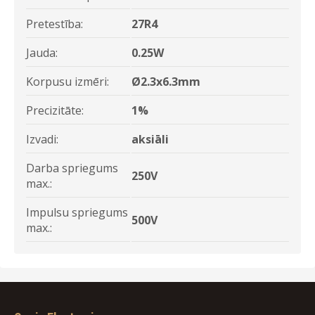
Pretestība:
27R4
Jauda:
0.25W
Korpusu izmēri:
Ø2.3x6.3mm
Precizitāte:
1%
Izvadi:
aksiāli
Darba spriegums
250V
max.:
Impulsu spriegums
500V
max.: