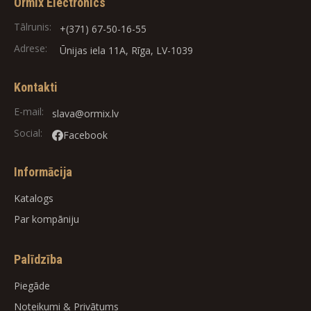
Ormix Electronics
Tālrunis:
+(371) 67-50-16-55
Adrese:
Ūnijas iela 11A, Rīga, LV-1039
Kontakti
E-mail:
slava@ormix.lv
Social:
Facebook
Informācija
Katalogs
Par kompāniju
Palīdzība
Piegāde
Noteikumi
&
Privātums