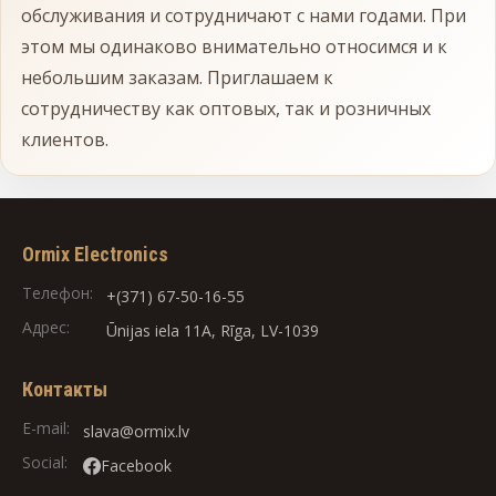
обслуживания и сотрудничают с нами годами. При
этом мы одинаково внимательно относимся и к
небольшим заказам. Приглашаем к
сотрудничеству как оптовых, так и розничных
клиентов.
Ormix Electronics
Телефон:
+(371) 67-50-16-55
Адрес:
Ūnijas iela 11A, Rīga, LV-1039
Контакты
E-mail:
slava@ormix.lv
Social:
Facebook