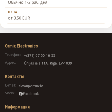
Обычно 1-2 раб. дня
от 3.50 EUR
Ormix Electronics
Телефон:
+(371) 67-50-16-55
Адрес:
Ūnijas iela 11A, Rīga, LV-1039
Контакты
E-mail:
slava@ormix.lv
Social:
Facebook
Информация