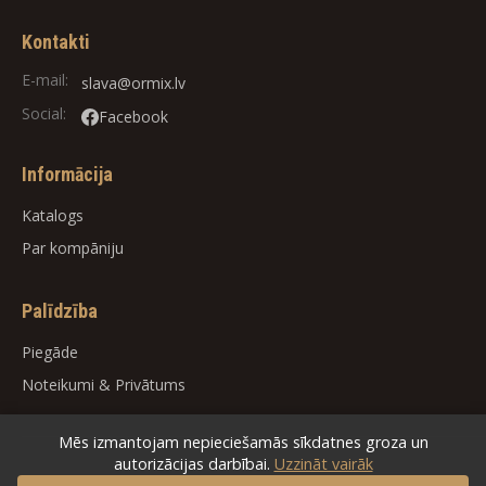
Kontakti
E-mail:
slava@ormix.lv
Social:
Facebook
Informācija
Katalogs
Par kompāniju
Palīdzība
Piegāde
Noteikumi
&
Privātums
Mēs izmantojam nepieciešamās sīkdatnes groza un
autorizācijas darbībai.
Uzzināt vairāk
© 2026
ORMIX
. All rights reserved.