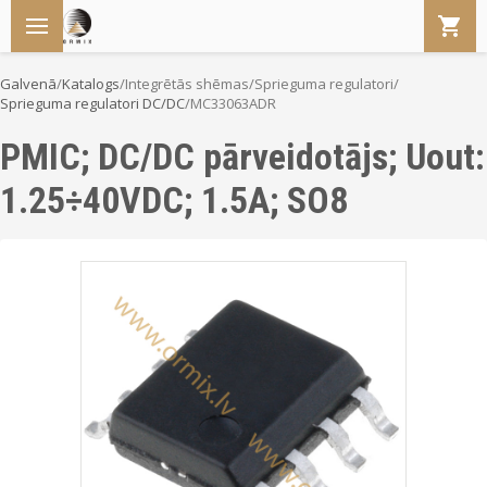
Galvenā
/
Katalogs
/
Integrētās shēmas
/
Sprieguma regulatori
/
Sprieguma regulatori DC/DC
/
MC33063ADR
PMIC; DC/DC pārveidotājs; Uout:
1.25÷40VDC; 1.5A; SO8