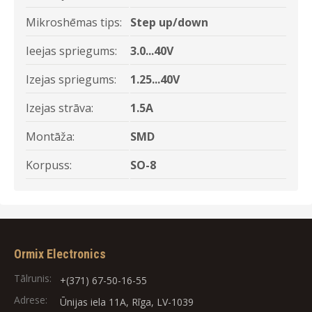
Mikroshēmas tips:
Step up/down
Ieejas spriegums:
3.0...40V
Izejas spriegums:
1.25...40V
Izejas strāva:
1.5A
Montāža:
SMD
Korpuss:
SO-8
Ormix Electronics
Tālrunis:
+(371) 67-50-16-55
Adrese:
Ūnijas iela 11A, Rīga, LV-1039