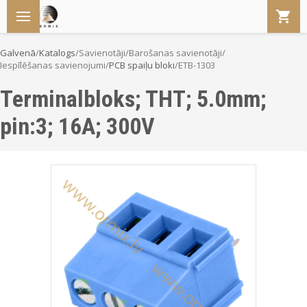
Galvenā
/
Katalogs
/
Savienotāji
/
Barošanas savienotāji
/
Iespīlēšanas savienojumi
/
PCB spaiļu bloki
/
ETB-1303
Terminalbloks; THT; 5.0mm;
pin:3; 16A; 300V