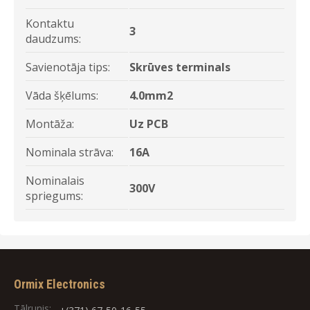
Kontaktu
3
daudzums:
Savienotāja tips:
Skrūves terminals
Vāda šķēlums:
4.0mm2
Montāža:
Uz PCB
Nominala strāva:
16A
Nominalais
300V
spriegums:
Ormix Electronics
Tālrunis: