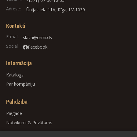
+(371) 67-50-16-55
Adrese:
Ūnijas iela 11A, Rīga, LV-1039
Kontakti
E-mail:
slava@ormix.lv
Social:
Facebook
Informācija
Katalogs
Par kompāniju
Palīdzība
Piegāde
Noteikumi
&
Privātums