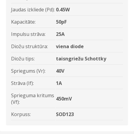
Jaudas izkliede (Pd):
0.45W
Kapacitāte:
50pF
Impulsu strāva:
25A
Diožu struktūra:
viena diode
Diožu tips:
taisngriežu Schottky
Spriegums (Vr):
40V
Strāva (If):
1A
Sprieguma kritums
450mV
(Vf):
Korpuss:
SOD123