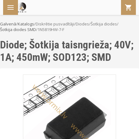
Galvenā
/
Katalogs
/
Diskrētie pusvadītāji
/
Diodes
/
Šotkija diodes
/
Šotkija diodes SMD
/
1N5819HW-7-F
Diode; Šotkija taisngrieža; 40V;
1A; 450mW; SOD123; SMD