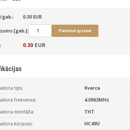
/gab.:
0.30
EUR
zums [gab.]:
Pievienot grozam
0.30
EUR
:
ikācijas
atora tips:
Kvarca
atora frekvence:
4.0963MHz
atora montāža:
THT
atora korpuss:
HC49U