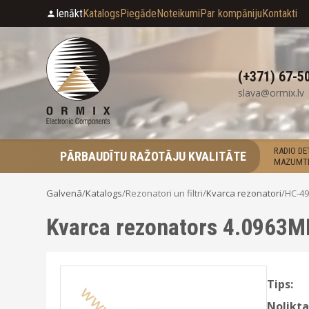
Ienākt
Katalogs
Piegāde
Noteikumi
Par kompāniju
Kontakti
(+371) 67-5
slava@ormix.lv
RADIO D
PĀRBAUDĪTU RAŽOTĀJU KVALITĀTE
MAZUMTI
Galvenā
/
Katalogs
/
Rezonatori un filtri
/
Kvarca rezonatori
/
HC-49
Kvarca rezonators 4.0963
Tips:
Nolikta