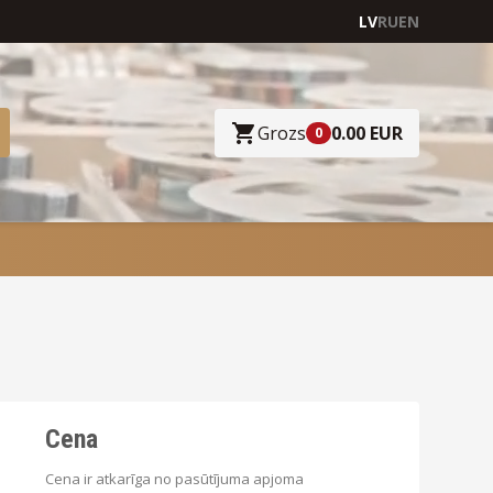
LV
RU
EN
Grozs
0.00 EUR
0
Cena
Cena ir atkarīga no pasūtījuma apjoma