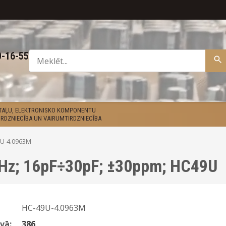
0-16-55
ETAĻU, ELEKTRONISKO KOMPONENTU
RDZNIECĪBA UN VAIRUMTIRDZNIECĪBA
U-4.0963M
MHz; 16pF÷30pF; ±30ppm; HC49U
HC-49U-4.0963M
vā:
386