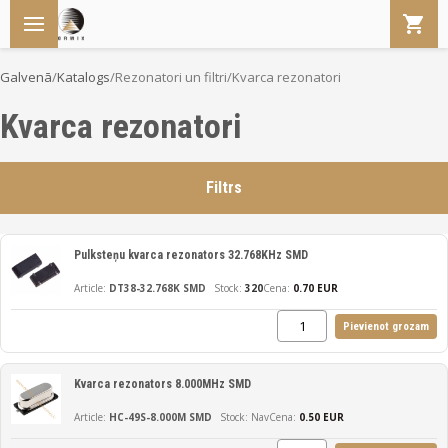
Galvenā
/
Katalogs
/
Rezonatori un filtri
/
Kvarca rezonatori
Kvarca rezonatori
Filtrs
Pulksteņu kvarca rezonators 32.768KHz SMD
DT38-32.768K SMD
320
Cena:
0.70 EUR
Pievienot grozam
Kvarca rezonators 8.000MHz SMD
HC-49S-8.000M SMD
Nav
Cena:
0.50 EUR