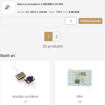
Kvarca rezonators 3.6864MHz HC49S
HC-49US-3.6864M
1137
Cena:
0.40 EUR
Pievienot grozam
1
2
33 produkti
Skatīt arī:
Kristālu oscilātori
Filtri
(1)
(3)