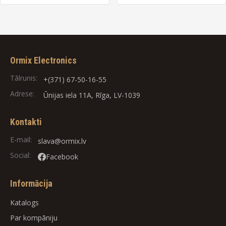
Ormix Electronics
Tālrunis:
+(371) 67-50-16-55
Adrese:
Ūnijas iela 11A, Rīga, LV-1039
Kontakti
E-mail:
slava@ormix.lv
Social:
Facebook
Informācija
Katalogs
Par kompāniju