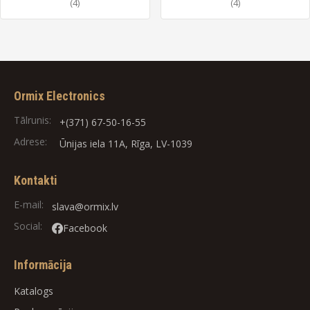
(4)
(4)
Ormix Electronics
Tālrunis:
+(371) 67-50-16-55
Adrese:
Ūnijas iela 11A, Rīga, LV-1039
Kontakti
E-mail:
slava@ormix.lv
Social:
Facebook
Informācija
Katalogs