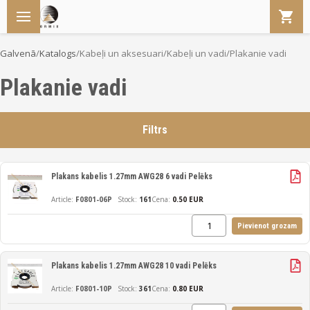
Galvenā
/
Katalogs
/
Kabeļi un aksesuari
/
Kabeļi un vadi
/
Plakanie vadi
Plakanie vadi
Filtrs
Plakans kabelis 1.27mm AWG28 6 vadi Pelēks
F0801-06P
161
Cena:
0.50 EUR
Pievienot grozam
Plakans kabelis 1.27mm AWG28 10 vadi Pelēks
F0801-10P
361
Cena:
0.80 EUR