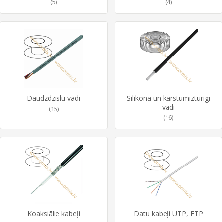
(5)
(4)
Daudzdzīslu vadi
Silikona un karstumizturīgi
vadi
(15)
(16)
Koaksiālie kabeļi
Datu kabeļi UTP, FTP