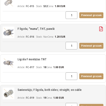
FC-015
532
Cena:
1.00 EUR
Pievienot grozam
F ligzda; "mama", THT, panelē
FC-016
Nav
Cena:
1.20 EUR
Pievienot grozam
Ligzda F montāžas TNT
FC-017
18
Cena:
1.00 EUR
Pievienot grozam
Savienotājs; F ligzda, both sides; straight; on cable
FC-019
19
Cena:
1.00 EUR