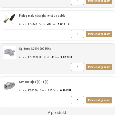
Pievienot grozam
F plug male straight twist on cable
FC-040
43
Cena:
1.00 EUR
Pievienot grozam
Spliters 1:2 5-1000 MHz
FC-2SPLIT
4
Cena:
3.80 EUR
Pievienot grozam
Savienotājs F(F) - F(F)
K0070A
117
Cena:
0.50 EUR
Pievienot grozam
9 produkti