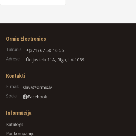
Ormix Electronics
Tālrunis:
+(371) 67-50-16-55
Adrese:
Ūnijas iela 11A, Rīga, LV-1039
Kontakti
E-mail:
slava@ormix.lv
Social:
Facebook
Informācija
Katalogs
Par kompāniju