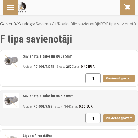
Galvenā
/
Katalogs
/
Savienotāji
/
Koaksiālie savienotāji/RF
/
F tipa savienotāji
F tipa savienotāji
Savienotājs kabelim RG58 5mm
FC-001/RG58
262
Cena:
0.40 EUR
Pievienot grozam
Savienotājs kabelim RG6 7.0mm
FC-001/RG6
144
Cena:
0.50 EUR
Pievienot grozam
Ligzda F montāžas