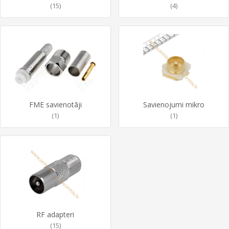
(15)
(4)
FME savienotāji
Savienojumi mikro
(1)
(1)
RF adapteri
(15)